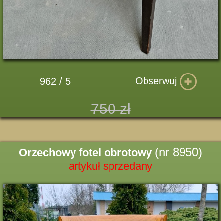
Obserwuj
962 / 5
750 zł
(nr 8950)
Orzechowy fotel obrotowy
artykuł sprzedany