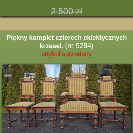
2 500 zł
Piękny komplet czterech eklektycznych
(nr 9284)
krzeseł.
artykuł sprzedany