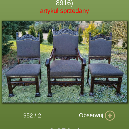
8916)
artykuł sprzedany
Obserwuj
952 / 2