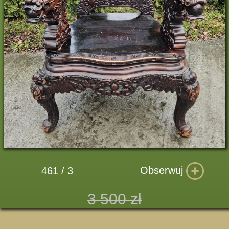
Obserwuj
461 / 3
3 500 zł