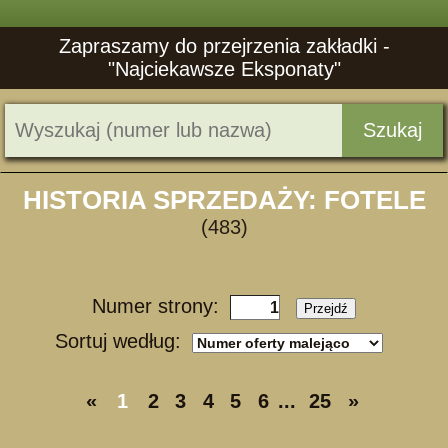
Zapraszamy do przejrzenia zakładki -
"Najciekawsze Eksponaty"
Szukaj
HISTORIA SPRZEDAŻY: FOTELE
(483)
Numer strony:
Przejdź
Sortuj według:
«
1
2
3
4
5
6
...
25
»