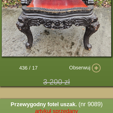
Obserwuj
436 / 17
3 200 zł
(nr 9089)
Przewygodny fotel uszak.
artykuł sprzedany