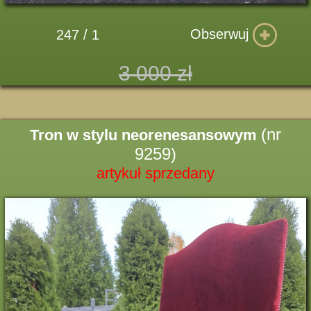
Obserwuj
247 / 1
3 000 zł
(nr
Tron w stylu neorenesansowym
9259)
artykuł sprzedany