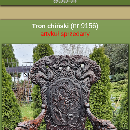
950 zł
(nr 9156)
Tron chiński
artykuł sprzedany