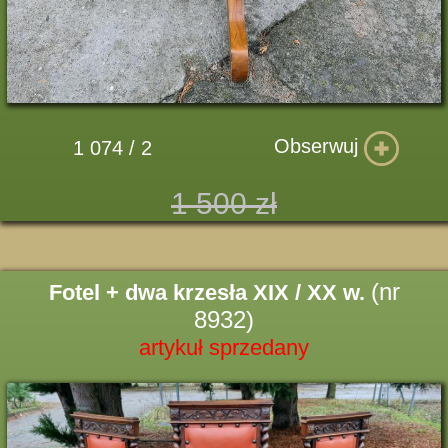
Obserwuj
1 074 / 2
1 500 zł
(nr
Fotel + dwa krzesła XIX / XX w.
8932)
artykuł sprzedany