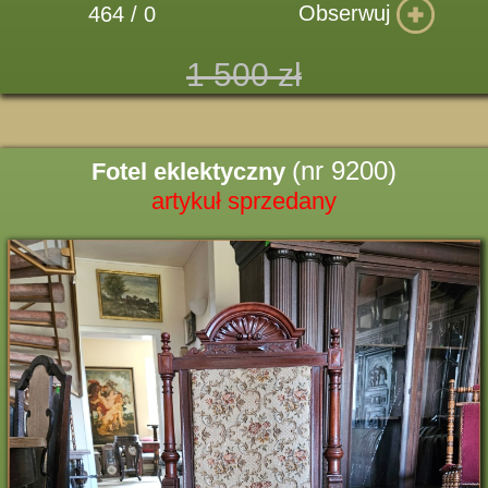
Obserwuj
464 / 0
1 500 zł
(nr 9200)
Fotel eklektyczny
artykuł sprzedany