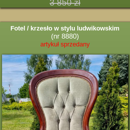
3 850 zł
Fotel / krzesło w stylu ludwikowskim
(nr 8880)
artykuł sprzedany