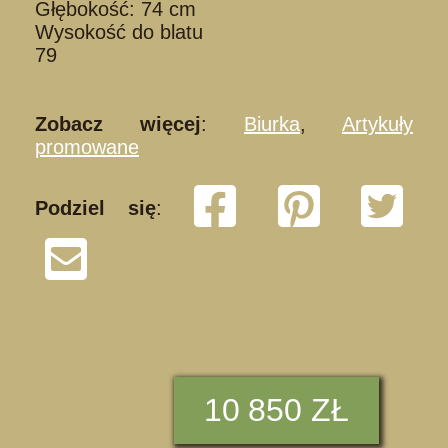
Głębokość: 74 cm
Wysokość do blatu
79
Zobacz więcej
:
Biurka
,
Artykuły
promowane
Podziel się
:
K121222255 01
10
850 ZŁ