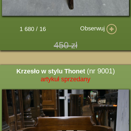
Obserwuj
1 680 / 16
450 zł
(nr 9001)
Krzesło w stylu Thonet
artykuł sprzedany