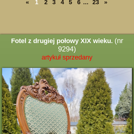
«
1
2
3
4
5
6
...
23
»
(nr
Fotel z drugiej połowy XIX wieku.
9294)
artykuł sprzedany