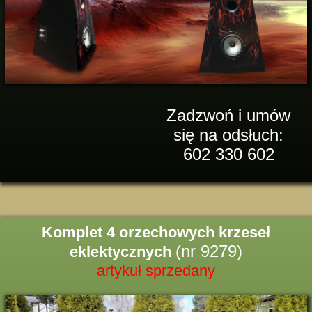
Zadzwoń i umów
się na odsłuch:
602 330 602
Komplet 4 orzechowych krzeseł
(nr 9279)
eklektycznych
artykuł sprzedany