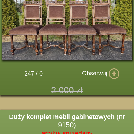
Obserwuj
247 / 0
2 000 zł
(nr
Duży komplet mebli gabinetowych
9150)
artykuł sprzedany