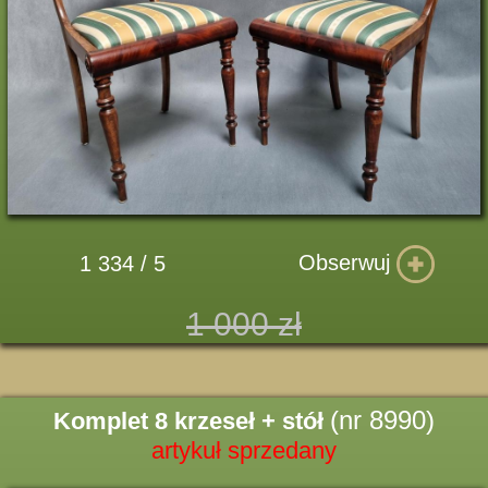
Obserwuj
1 334 / 5
1 000 zł
(nr 8990)
Komplet 8 krzeseł + stół
artykuł sprzedany