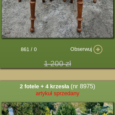
Obserwuj
861 / 0
1 200 zł
(nr 8975)
2 fotele + 4 krzesła
artykuł sprzedany