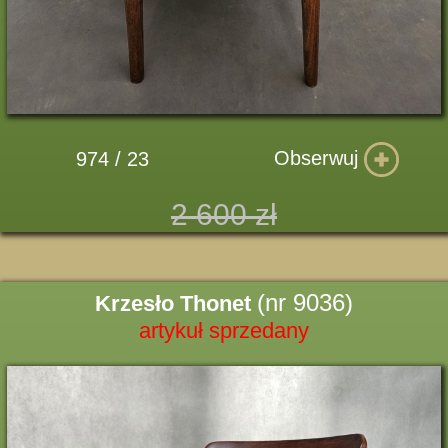
Obserwuj
974 / 23
2 600 zł
(nr 9036)
Krzesło Thonet
artykuł sprzedany