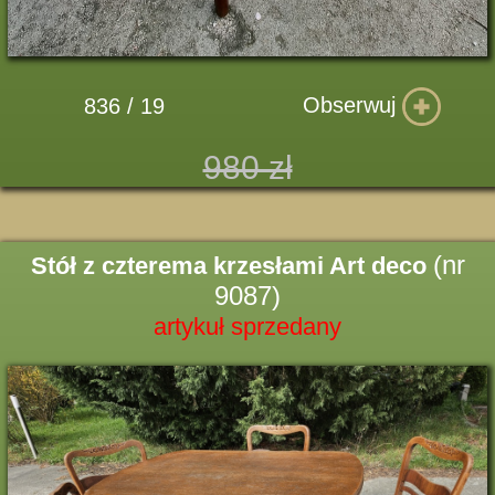
Obserwuj
836 / 19
980 zł
(nr
Stół z czterema krzesłami Art deco
9087)
artykuł sprzedany