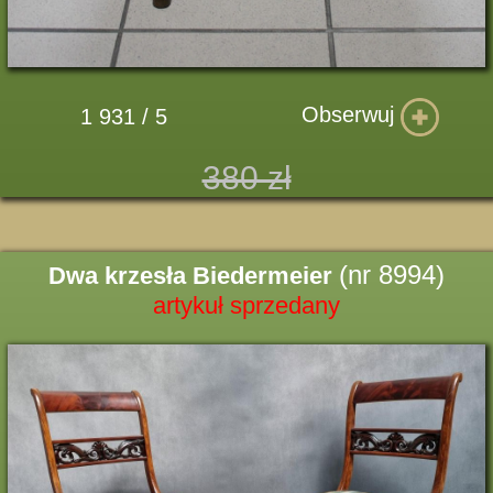
Obserwuj
1 931 / 5
380 zł
(nr 8994)
Dwa krzesła Biedermeier
artykuł sprzedany