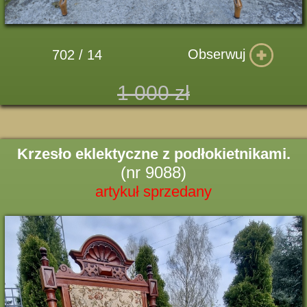
Obserwuj
702 / 14
1 000 zł
Krzesło eklektyczne z podłokietnikami.
(nr 9088)
artykuł sprzedany