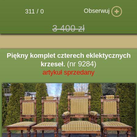
Obserwuj
311 / 0
3 400 zł
Piękny komplet czterech eklektycznych
(nr 9284)
krzeseł.
artykuł sprzedany