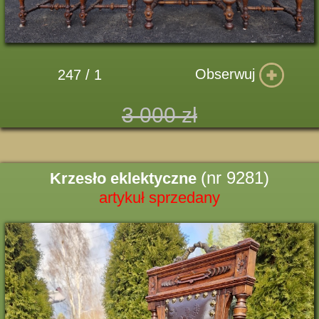
Obserwuj
247 / 1
3 000 zł
(nr 9281)
Krzesło eklektyczne
artykuł sprzedany