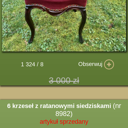
Obserwuj
1 324 / 8
3 000 zł
(nr
6 krzeseł z ratanowymi siedziskami
8982)
artykuł sprzedany