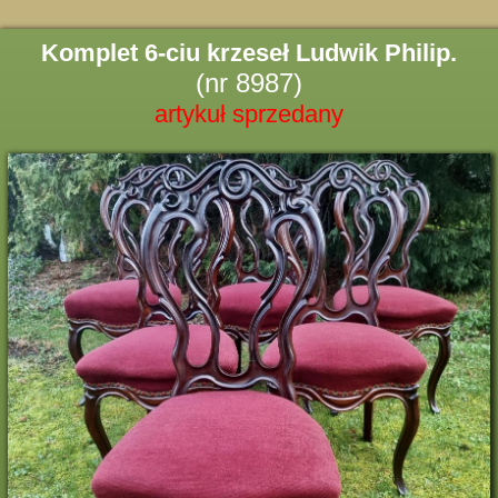
Komplet 6-ciu krzeseł Ludwik Philip.
(nr 8987)
artykuł sprzedany