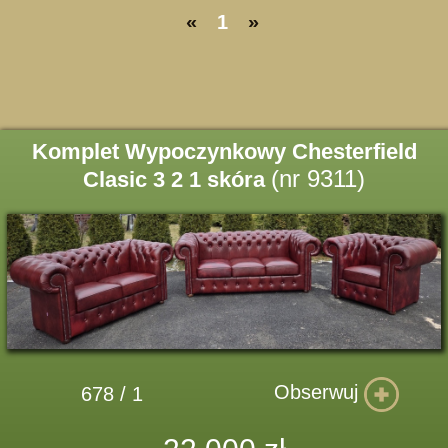
«
1
»
Komplet Wypoczynkowy Chesterfield
(nr 9311)
Clasic 3 2 1 skóra
Obserwuj
678 / 1