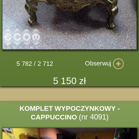
Obserwuj
5 782 / 2 712
5 150 zł
KOMPLET WYPOCZYNKOWY -
(nr 4091)
CAPPUCCINO