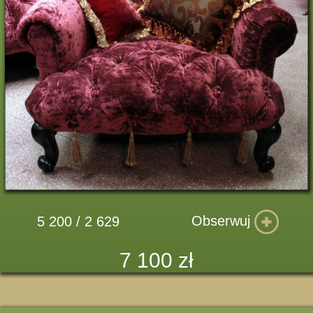
Obserwuj
5 200 / 2 629
7 100 zł