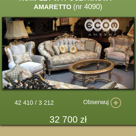
(nr 4090)
AMARETTO
Obserwuj
42 410 / 3 212
32 700 zł