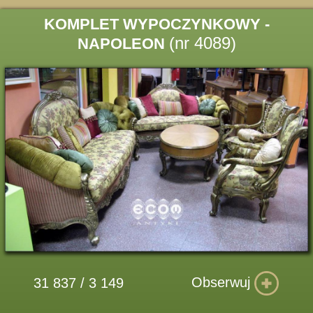
KOMPLET WYPOCZYNKOWY -
(nr 4089)
NAPOLEON
Obserwuj
31 837 / 3 149