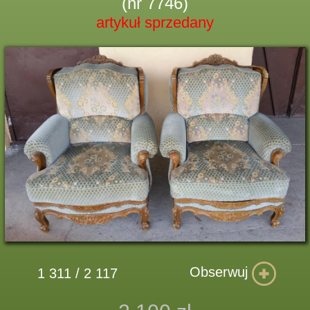
(nr 7746)
artykuł sprzedany
Obserwuj
1 311 / 2 117