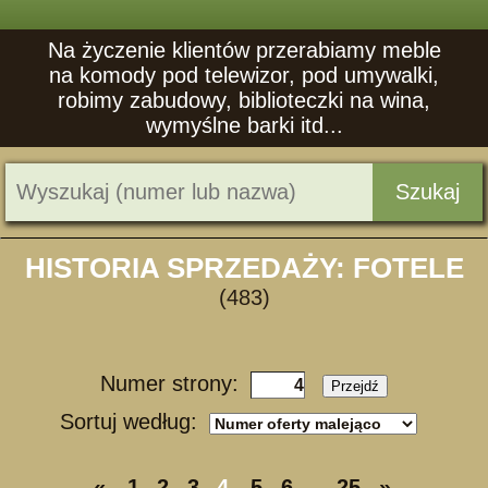
Na życzenie klientów przerabiamy meble
na komody pod telewizor, pod umywalki,
robimy zabudowy, biblioteczki na wina,
wymyślne barki itd...
Szukaj
HISTORIA SPRZEDAŻY: FOTELE
(483)
Numer strony:
Przejdź
Sortuj według:
«
1
2
3
4
5
6
...
25
»