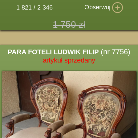
Obserwuj
1 821 / 2 346
1 750 zł
(nr 7756)
PARA FOTELI LUDWIK FILIP
artykuł sprzedany