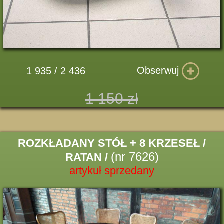
Obserwuj
1 935 / 2 436
1 150 zł
ROZKŁADANY STÓŁ + 8 KRZESEŁ /
(nr 7626)
RATAN /
artykuł sprzedany