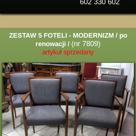
602 330 602
ZESTAW 5 FOTELI - MODERNIZM / po
(nr 7809)
renowacji /
artykuł sprzedany