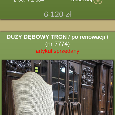
6 120 zł
DUŻY DĘBOWY TRON / po renowacji /
(nr 7774)
artykuł sprzedany