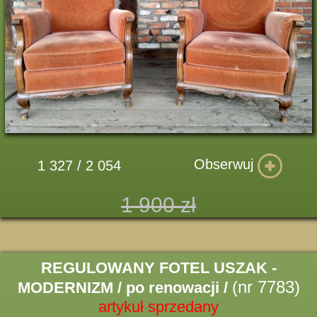
Obserwuj
1 327 / 2 054
1 900 zł
REGULOWANY FOTEL USZAK -
(nr 7783)
MODERNIZM / po renowacji /
artykuł sprzedany