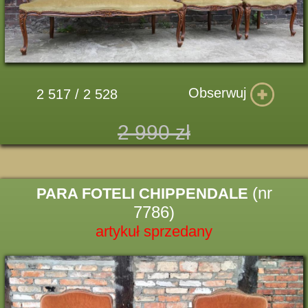
Obserwuj
2 517 / 2 528
2 990 zł
(nr
PARA FOTELI CHIPPENDALE
7786)
artykuł sprzedany