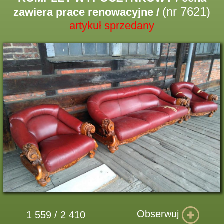
(nr 7621)
zawiera prace renowacyjne /
artykuł sprzedany
Obserwuj
1 559 / 2 410