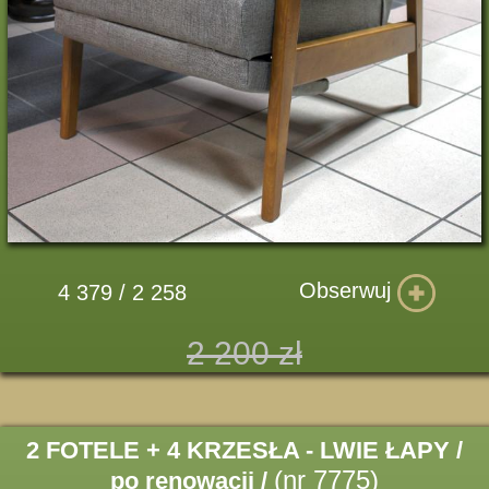
Obserwuj
4 379 / 2 258
2 200 zł
2 FOTELE + 4 KRZESŁA - LWIE ŁAPY /
(nr 7775)
po renowacji /