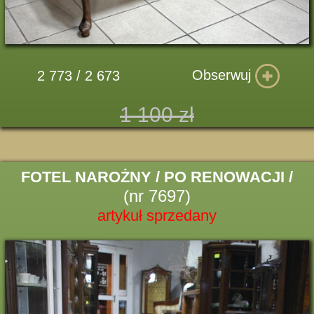
Obserwuj
2 773 / 2 673
1 100 zł
FOTEL NAROŻNY / PO RENOWACJI /
(nr 7697)
artykuł sprzedany