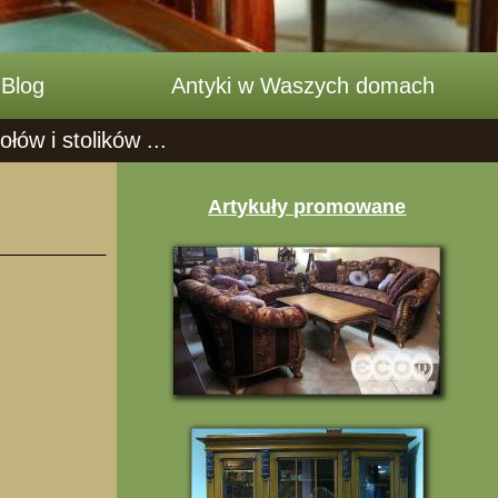
Blog
Antyki w Waszych domach
ów i stolików ...
Artykuły promowane