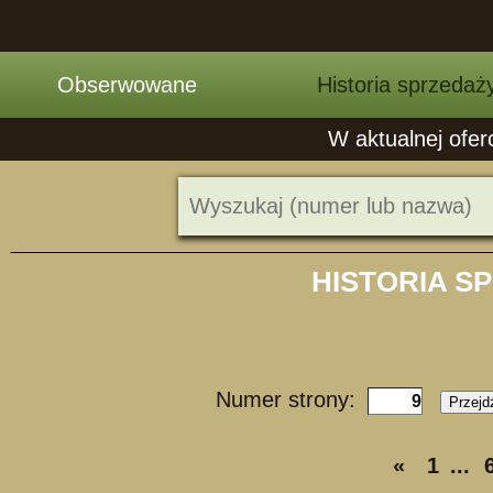
Obserwowane
Historia sprzedaż
W aktualnej ofer
HISTORIA S
Numer strony:
Przejd
«
1
...