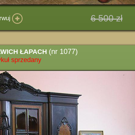
6 500 zł
rwuj
(nr 1077)
LWICH ŁAPACH
ykuł sprzedany