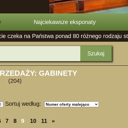
y
Najciekawsze eksponaty
cie czeka na Państwa ponad 80 różnego rodzaju stoł
Szukaj
PRZEDAŻY: GABINETY
(204)
Sortuj według:
ź
6
7
8
9
10
11
»