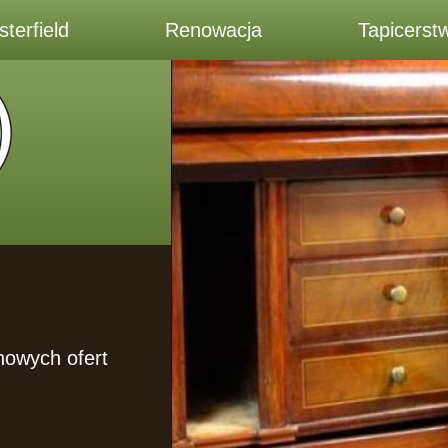
terfield
Renowacja
Tapicerst
 nowych ofert