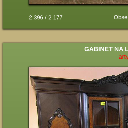
Obse
2 396 / 2 177
GABINET NA 
art