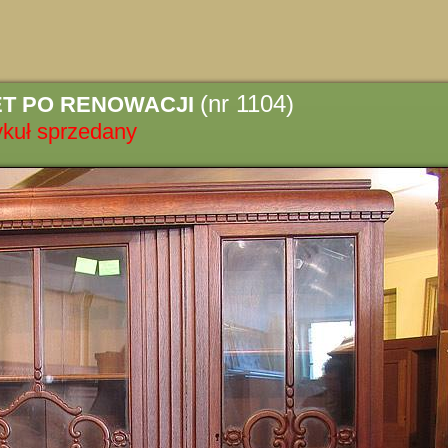
(nr 1104)
T PO RENOWACJI
ykuł sprzedany