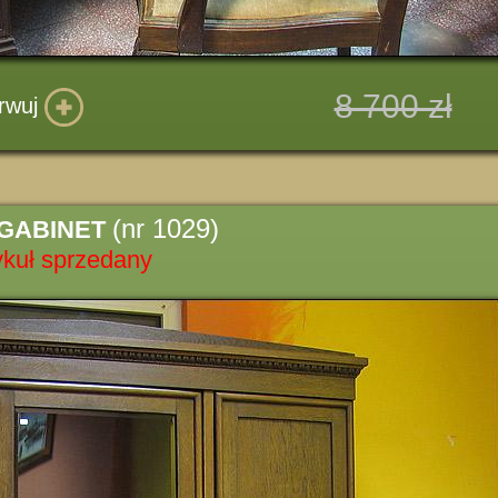
8 700 zł
rwuj
(nr 1029)
 GABINET
ykuł sprzedany