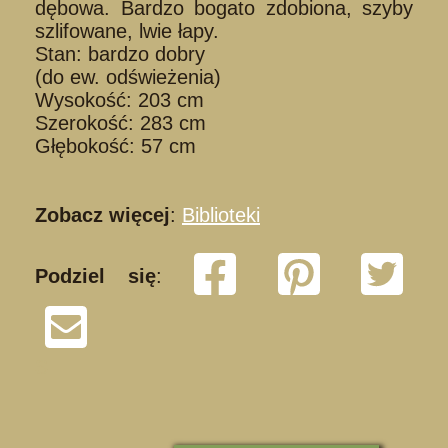
dębowa. Bardzo bogato zdobiona, szyby
szlifowane, lwie łapy.
Stan: bardzo dobry
(do ew. odświeżenia)
Wysokość: 203 cm
Szerokość: 283 cm
Głębokość: 57 cm
Zobacz więcej
:
Biblioteki
Podziel się
:
S