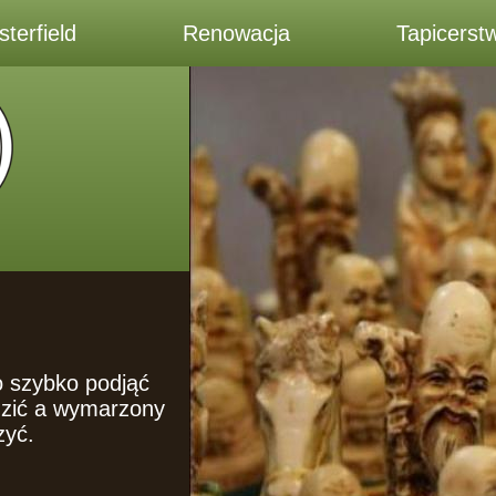
terfield
Renowacja
Tapicerst
o szybko podjąć
dzić a wymarzony
zyć.