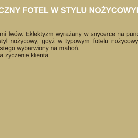
CZNY FOTEL W STYLU NOŻYCOW
ami lwów. Eklektyzm wyrażany w snycerce na punc
ko styl nożycowy, gdyż w typowym fotelu nożyco
ciastego wybarwiony na mahoń.
 życzenie klienta.