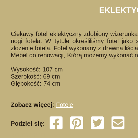
EKLEKTY
Ciekawy fotel eklektyczny zdobiony wizerunk
nogi fotela. W tytule określiliśmy fotel ja
złożenie fotela. Fotel wykonany z drewna liś
Mebel do renowacji, Którą możemy wykonać na
Wysokość: 107 cm
Szerokość: 69 cm
Głębokość: 74 cm
Zobacz więcej
:
Fotele
Podziel się
:
K050626/ 23 Braciszek