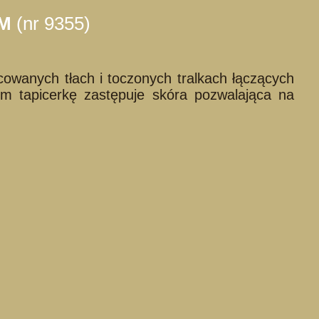
YM
(nr 9355)
owanych tłach i toczonych tralkach łączących
wym tapicerkę zastępuje skóra pozwalająca na