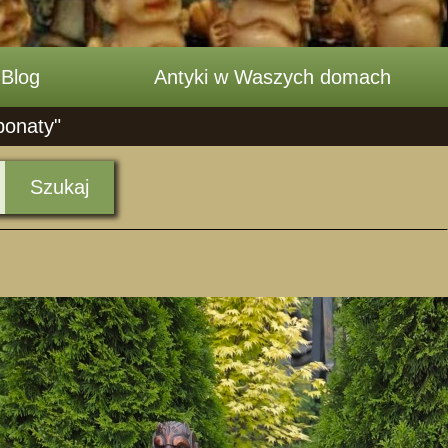
Blog
Antyki w Waszych domach
ponaty"
Szukaj