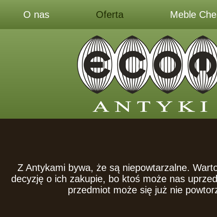
O nas
Oferta
Meble Ches
Z Antykami bywa, że są niepowtarzalne. Wart
decyzję o ich zakupie, bo ktoś może nas uprze
przedmiot może się już nie powtor