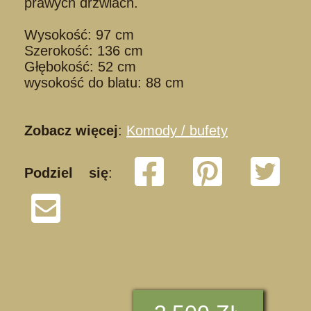
prawych drzwiach.
Wysokość: 97 cm
Szerokość: 136 cm
Głębokość: 52 cm
wysokość do blatu: 88 cm
Zobacz więcej
:
Komody / bufety
Podziel się
:
K140126/ 222