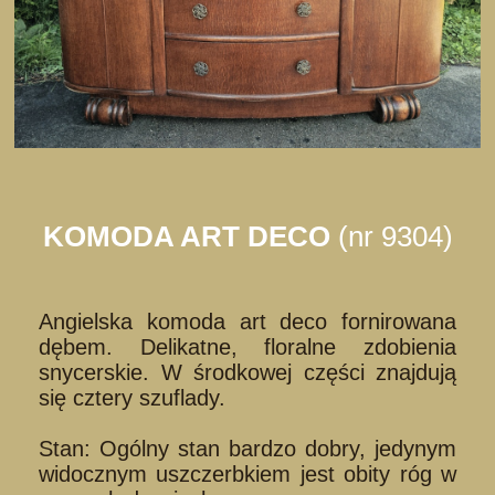
KOMODA ART DECO
(nr 9304)
Angielska komoda art deco fornirowana
dębem. Delikatne, floralne zdobienia
snycerskie. W środkowej części znajdują
się cztery szuflady.
Stan: Ogólny stan bardzo dobry, jedynym
widocznym uszczerbkiem jest obity róg w