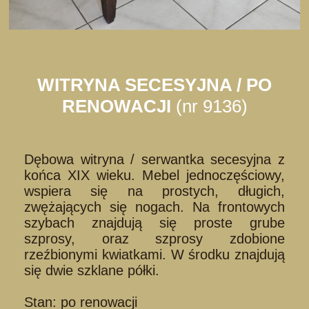
WITRYNA SECESYJNA / PO
RENOWACJI
(nr 9136)
Dębowa witryna / serwantka secesyjna z
końca XIX wieku. Mebel jednoczęściowy,
wspiera się na prostych, długich,
zwężających się nogach. Na frontowych
szybach znajdują się proste grube
szprosy, oraz szprosy zdobione
rzeźbionymi kwiatkami. W środku znajdują
się dwie szklane półki.
Stan: po renowacji