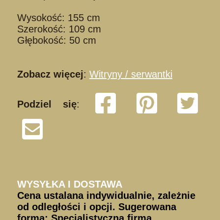
Wysokość: 155 cm
Szerokość: 109 cm
Głębokość: 50 cm
Zobacz więcej
:
Witryny / serwantki
Podziel się
:
S220823/
WYSYŁKA I DOSTAWA
Cena ustalana indywidualnie, zależnie
od odległości i opcji. Sugerowana
forma: Specjalistyczna firma