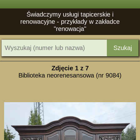
Świadczymy usługi tapicerskie i
renowacyjne - przykłady w zakładce
"renowacja"
Szukaj
Zdjęcie
1
z 7
Biblioteka neorenesansowa (nr 9084)