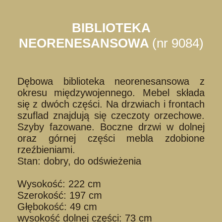
BIBLIOTEKA
NEORENESANSOWA
(nr 9084)
Dębowa biblioteka neorenesansowa z
okresu międzywojennego. Mebel składa
się z dwóch części. Na drzwiach i frontach
szuflad znajdują się czeczoty orzechowe.
Szyby fazowane. Boczne drzwi w dolnej
oraz górnej części mebla zdobione
rzeźbieniami.
Stan: dobry, do odświeżenia
Wysokość: 222 cm
Szerokość: 197 cm
Głębokość: 49 cm
wysokość dolnej części: 73 cm