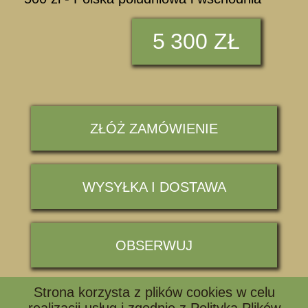
5
300 ZŁ
ZŁÓŻ ZAMÓWIENIE
WYSYŁKA I DOSTAWA
OBSERWUJ
Strona korzysta z plików cookies w celu
📞 ZADZWOŃ I ZAPYTAJ
realizacji usług i zgodnie z
Polityką Plików