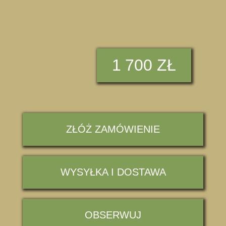
K030223/ 28 ROKAJ
1
700 ZŁ
ZŁÓŻ ZAMÓWIENIE
WYSYŁKA I DOSTAWA
OBSERWUJ