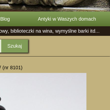
Blog
Antyki w Waszych domach
, biblioteczki na wina, wymyślne barki itd...
Szukaj
 (nr 8101)