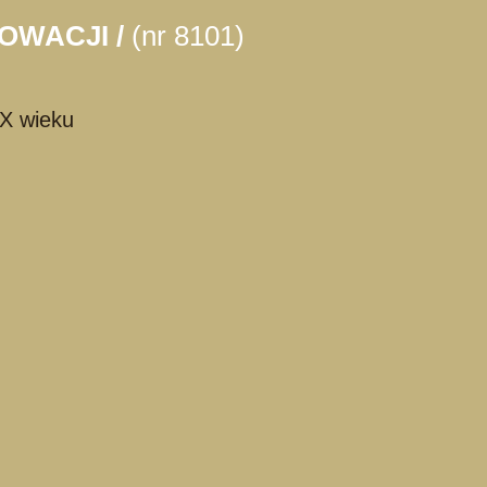
NOWACJI /
(nr 8101)
IX wieku