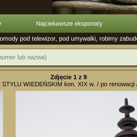
y
Najciekawsze eksponaty
mody pod telewizor, pod umywalki, robimy zabudowy
Zdjęcie
1
z 9
TYLU WIEDEŃSKIM kon. XIX w. / po renowacji /