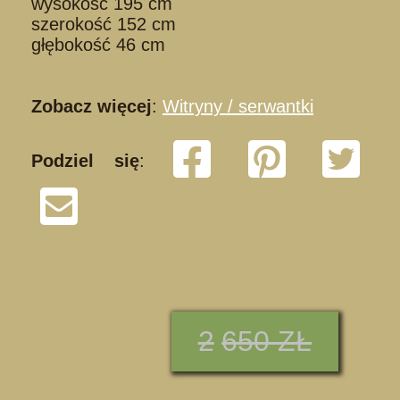
wysokość 195 cm
szerokość 152 cm
głębokość 46 cm
Zobacz więcej
:
Witryny / serwantki
Podziel się
:
S200918/28
2
650 ZŁ