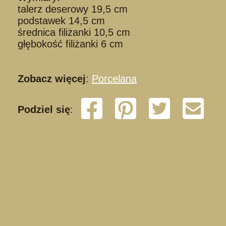
talerz deserowy 19,5 cm
podstawek 14,5 cm
średnica filiżanki 10,5 cm
głębokość filiżanki 6 cm
Zobacz więcej
:
Porcelana
Podziel się
:
S260618/11