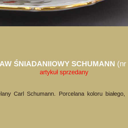
TAW ŚNIADANIIOWY SCHUMANN
(nr
artykuł sprzedany
celany Carl Schumann. Porcelana koloru białeg