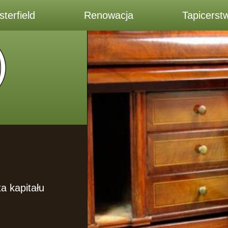
terfield
Renowacja
Tapicerst
a kapitału