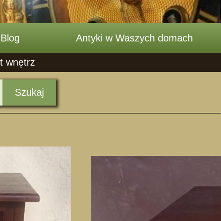
Blog
Antyki w Waszych domach
t wnętrz
Szukaj