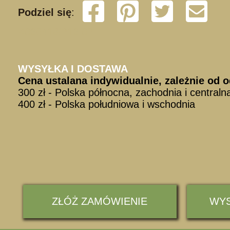
Podziel się
:
K060418/216 02
WYSYŁKA I DOSTAWA
Cena ustalana indywidualnie, zależnie od o
300 zł - Polska północna, zachodnia i centraln
400 zł - Polska południowa i wschodnia
ZŁÓŻ ZAMÓWIENIE
WYS