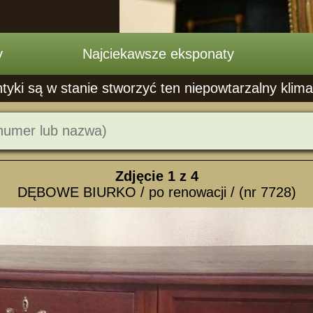
y
Najciekawsze eksponaty
ntyki są w stanie stworzyć ten niepowtarzalny klima
Zdjęcie
1
z 4
DĘBOWE BIURKO / po renowacji / (nr 7728)