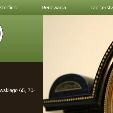
terfield
Renowacja
Tapicerst
owskiego 65, 70-