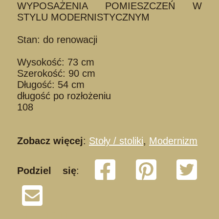
WYPOSAŻENIA POMIESZCZEŃ W
STYLU MODERNISTYCZNYM
Stan: do renowacji
Wysokość: 73 cm
Szerokość: 90 cm
Długość: 54 cm
długość po rozłożeniu
108
Zobacz więcej
:
Stoły / stoliki
,
Modernizm
Podziel się
:
S140516/113