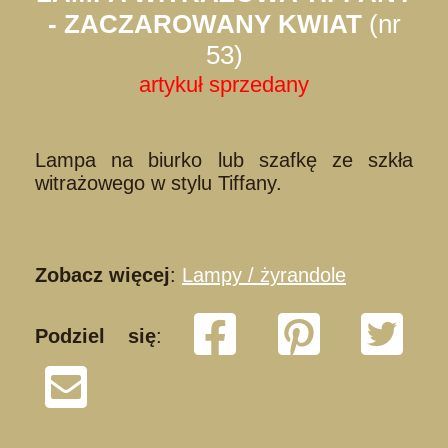
- ZACZAROWANY KWIAT
(nr
53)
artykuł sprzedany
Lampa na biurko lub szafkę ze szkła
witrażowego w stylu Tiffany.
Zobacz więcej
:
Lampy / żyrandole
Podziel się
:
S