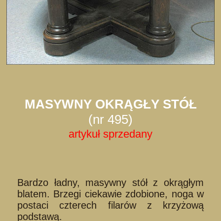
MASYWNY OKRĄGŁY STÓŁ
(nr 495)
artykuł sprzedany
Bardzo ładny, masywny stół z okrągłym
blatem. Brzegi ciekawie zdobione, noga w
postaci czterech filarów z krzyżową
podstawą.