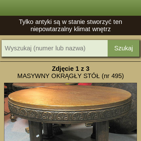
Tylko antyki są w stanie stworzyć ten
niepowtarzalny klimat wnętrz
Szukaj
Zdjęcie
1
z 3
MASYWNY OKRĄGŁY STÓŁ (nr 495)