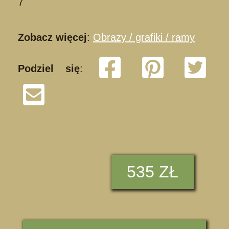
7
Zobacz więcej
:
Obrazy / grafiki / ramy
Podziel się
:
K13042522
535 ZŁ