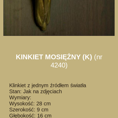
KINKIET MOSIĘŻNY (K)
(nr
4240)
Klinkiet z jednym źródłem światła
Stan: Jak na zdjęciach
Wymiary:
Wysokość: 28 cm
Szerokość: 9 cm
Głębokość: 16 cm