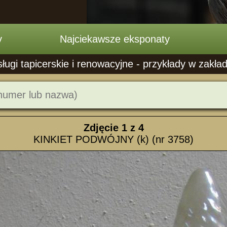
y
Najciekawsze eksponaty
ugi tapicerskie i renowacyjne - przykłady w zakła
Zdjęcie
1
z 4
KINKIET PODWÓJNY (k) (nr 3758)