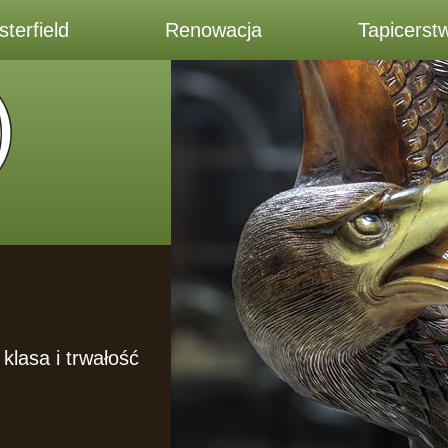
terfield
Renowacja
Tapicerst
klasa i trwałość