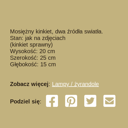
Mosiężny kinkiet, dwa źródła swiatła.
Stan: jak na zdjęciach
(kinkiet sprawny)
Wysokość: 20 cm
Szerokość: 25 cm
Głębokość: 15 cm
Zobacz więcej
:
Lampy / żyrandole
Podziel się
:
K23111114