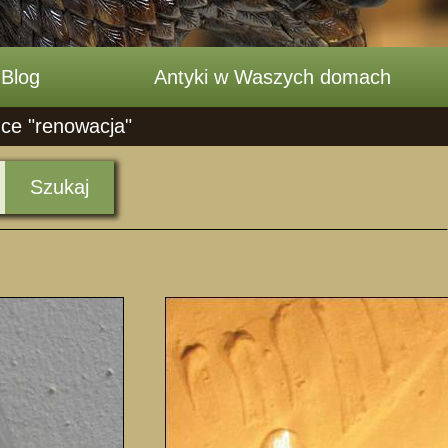
Blog
Antyki w Waszych domach
dce "renowacja"
Szukaj