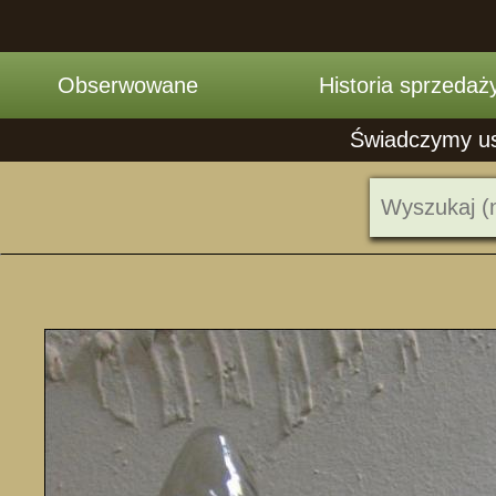
Obserwowane
Historia sprzedaż
Świadczymy usł