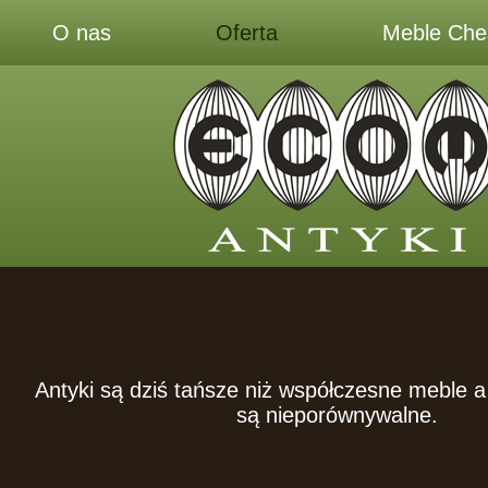
O nas
Oferta
Meble Ches
Antyki są dziś tańsze niż współczesne meble a 
są nieporównywalne.