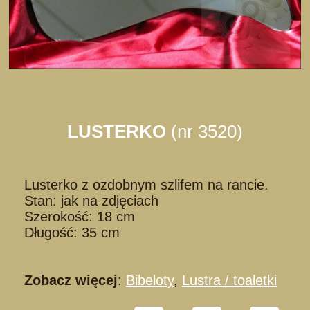
LUSTERKO
(nr 3520)
Lusterko z ozdobnym szlifem na rancie.
Stan: jak na zdjęciach
Szerokość: 18 cm
Długość: 35 cm
Zobacz więcej
:
Bibeloty
,
Lustra / toaletki