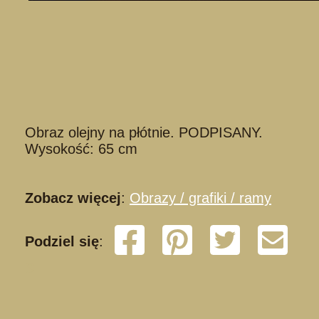
Obraz olejny na płótnie. PODPISANY.
Wysokość: 65 cm
Zobacz więcej
:
Obrazy / grafiki / ramy
Podziel się
:
S