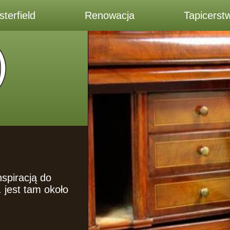
terfield
Renowacja
Tapicerst
nspiracją do
jest tam około