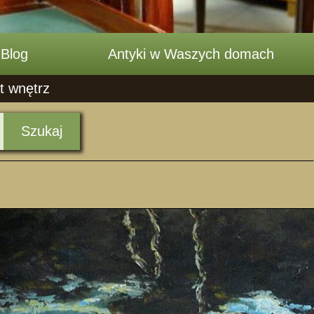
Blog
Antyki w Waszych domach
t wnętrz
Szukaj