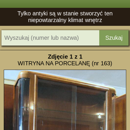
Tylko antyki są w stanie stworzyć ten
niepowtarzalny klimat wnętrz
Szukaj
Zdjęcie
1
z 1
WITRYNA NA PORCELANĘ (nr 163)