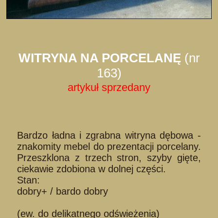
WITRYNA NA PORCELANĘ
(nr
163)
artykuł sprzedany
Bardzo ładna i zgrabna witryna dębowa -
znakomity mebel do prezentacji porcelany.
Przeszklona z trzech stron, szyby gięte,
ciekawie zdobiona w dolnej części.
Stan:
dobry+ / bardo dobry
(ew. do delikatnego odświeżenia)