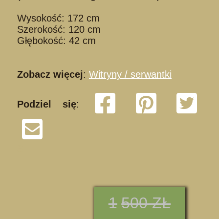
Wysokość: 172 cm
Szerokość: 120 cm
Głębokość: 42 cm
Zobacz więcej
:
Witryny / serwantki
Podziel się
:
S
1
500 ZŁ