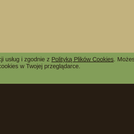
ji usług i zgodnie z
Polityką Plików Cookies
. Możes
cookies w Twojej przeglądarce.
YŁKA I DOSTAWA
OBSERWUJ
Tapicerstwo
Jak zamawiać