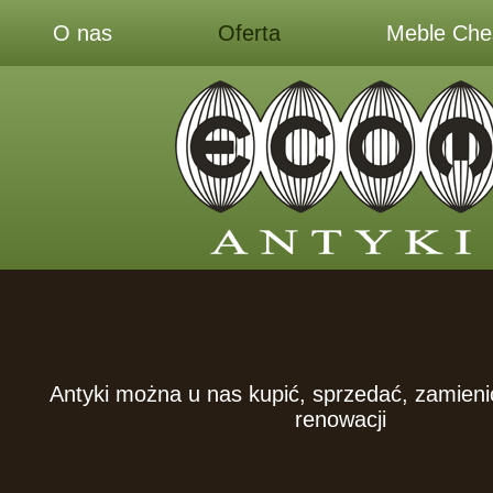
O nas
Oferta
Meble Ches
Antyki można u nas kupić, sprzedać, zamieni
renowacji