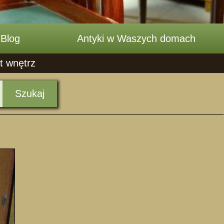
Blog
Antyki w Waszych domach
t wnętrz
Szukaj