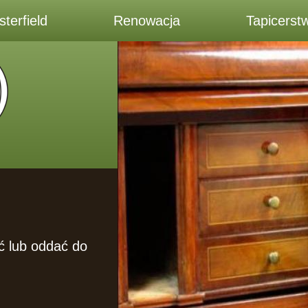
terfield
Renowacja
Tapicerst
ć lub oddać do