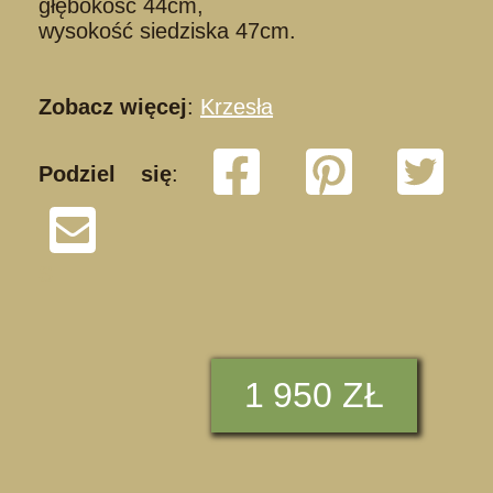
głębokość 44cm,
wysokość siedziska 47cm.
Zobacz więcej
:
Krzesła
Podziel się
:
S
1
950 ZŁ