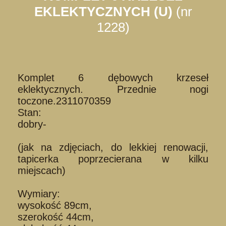
EKLEKTYCZNYCH (U)
(nr
1228)
Komplet 6 dębowych krzeseł
eklektycznych. Przednie nogi
toczone.2311070359
Stan:
dobry-
(jak na zdjęciach, do lekkiej renowacji,
tapicerka poprzecierana w kilku
miejscach)
Wymiary:
wysokość 89cm,
szerokość 44cm,