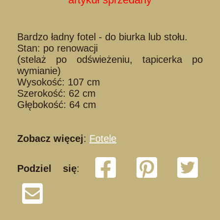
Bardzo ładny fotel - do biurka lub stołu.
Stan: po renowacji
(stelaż po odświeżeniu, tapicerka po
wymianie)
Wysokość: 107 cm
Szerokość: 62 cm
Głębokość: 64 cm
Zobacz więcej
:
Fotele
Podziel się
:
S