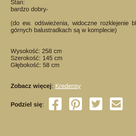
Stan:
bardzo dobry-
(do ew. odświeżenia, widoczne rozklejenie 
górnych balustradkach są w komplecie)
Wysokość: 258 cm
Szerokość: 145 cm
Głębokość: 58 cm
Zobacz więcej
:
Kredensy
Podziel się
:
S