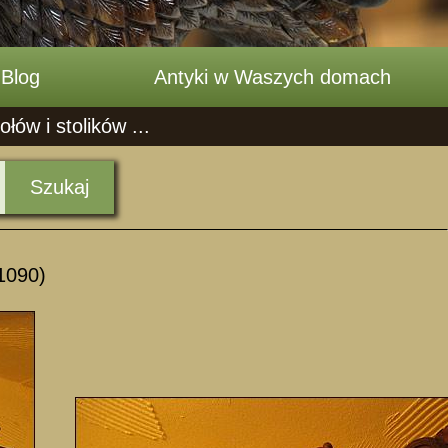
Blog
Antyki w Waszych domach
ów i stolików ...
Szukaj
1090)