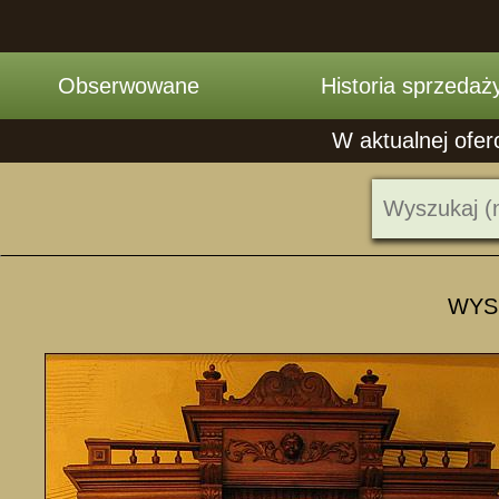
Obserwowane
Historia sprzedaż
W aktualnej ofer
WYSO