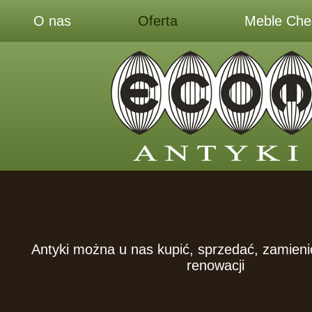
O nas
Oferta
Meble Ches
Antyki można u nas kupić, sprzedać, zamieni
renowacji