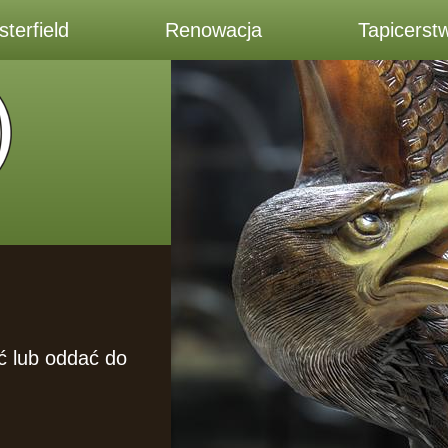
terfield
Renowacja
Tapicerst
ć lub oddać do