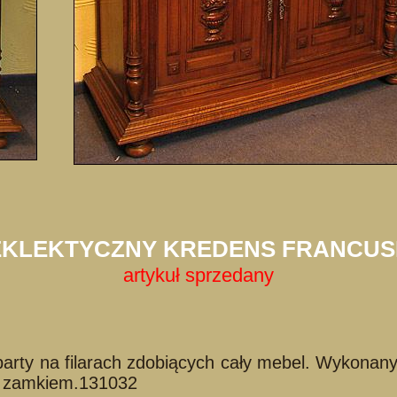
EKLEKTYCZNY KREDENS FRANCUS
artykuł sprzedany
party na filarach zdobiących cały mebel. Wykonan
m zamkiem.131032