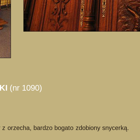
KI
(nr 1090)
y z orzecha, bardzo bogato zdobiony snycerką.