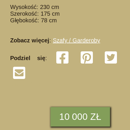
Wysokość: 230 cm
Szerokość: 175 cm
Głębokość: 78 cm
Zobacz więcej
:
Szafy / Garderoby
Podziel się
:
K150526/ 35 Braciszek
10
000 ZŁ