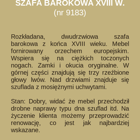
SZAFA BAROKOWA XVIII W.
(nr 9183)
Rozkładana, dwudrzwiowa szafa
barokowa z końca XVIII wieku. Mebel
fornirowany orzechem europejskim.
Wspiera się na ciężkich toczonych
nogach. Zamki i okucia oryginalne. W
górnej części znajdują się trzy rzeźbione
głowy lwów. Nad drzwiami znajduje się
szuflada z mosiężnymi uchwytami.
Stan: Dobry, widać że mebel przechodził
drobne naprawy typu dna szuflad itd. Na
życzenie klienta możemy przeprowadzić
renowację, co jest jak najbardziej
wskazane.