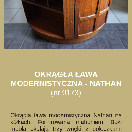
OKRĄGŁA ŁAWA
MODERNISTYCZNA - NATHAN
(nr 9173)
Okrągła ława modernistyczna Nathan na
kółkach. Fornirowana mahoniem. Boki
mebla okalają trzy wnęki z półeczkami