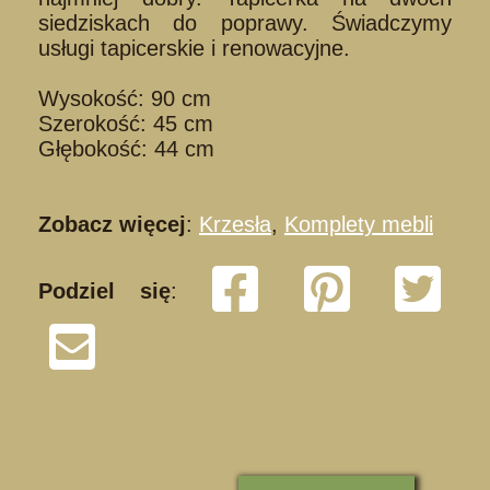
siedziskach do poprawy. Świadczymy
usługi tapicerskie i renowacyjne.
Wysokość: 90 cm
Szerokość: 45 cm
Głębokość: 44 cm
Zobacz więcej
:
Krzesła
,
Komplety mebli
Podziel się
:
K030120/ 01