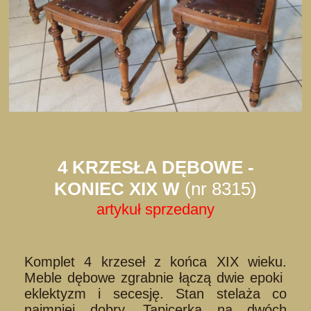
4 KRZESŁA DĘBOWE -
KONIEC XIX W
(nr 8315)
artykuł sprzedany
Komplet 4 krzeseł z końca XIX wieku.
Meble dębowe zgrabnie łączą dwie epoki
eklektyzm i secesję. Stan stelaża co
najmniej dobry. Tapicerka na dwóch