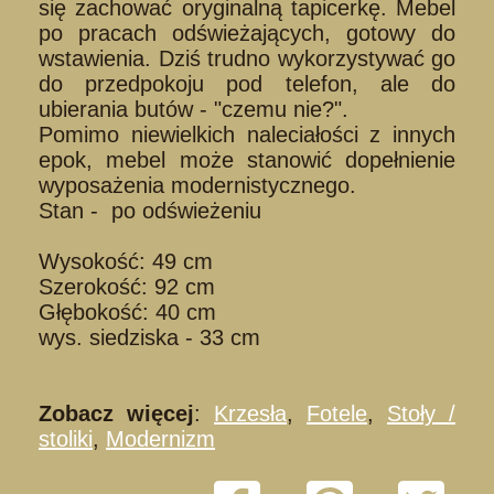
się zachować oryginalną tapicerkę. Mebel
po pracach odświeżających, gotowy do
wstawienia. Dziś trudno wykorzystywać go
do przedpokoju pod telefon, ale do
ubierania butów - "czemu nie?".
Pomimo niewielkich naleciałości z innych
epok, mebel może stanowić dopełnienie
wyposażenia modernistycznego.
Stan - po odświeżeniu
Wysokość: 49 cm
Szerokość: 92 cm
Głębokość: 40 cm
wys. siedziska - 33 cm
Zobacz więcej
:
Krzesła
,
Fotele
,
Stoły /
stoliki
,
Modernizm