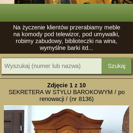
Na życzenie klientów przerabiamy meble
na komody pod telewizor, pod umywalki,
robimy zabudowy, biblioteczki na wina,
wymyślne barki itd...
Szukaj
Zdjęcie
1
z 10
SEKRETERA W STYLU BAROKOWYM / po
renowacji / (nr 8136)