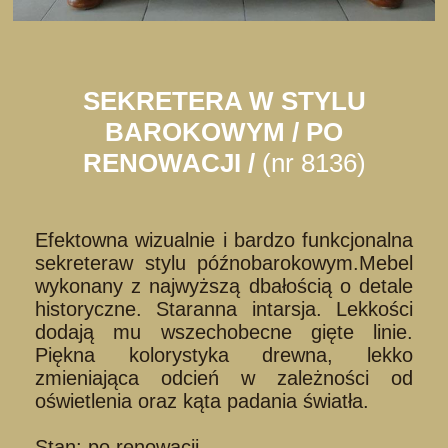
SEKRETERA W STYLU
BAROKOWYM / PO
RENOWACJI /
(nr 8136)
Efektowna wizualnie i bardzo funkcjonalna
sekreteraw stylu późnobarokowym.Mebel
wykonany z najwyższą dbałością o detale
historyczne. Staranna intarsja. Lekkości
dodają mu wszechobecne gięte linie.
Piękna kolorystyka drewna, lekko
zmieniająca odcień w zależności od
oświetlenia oraz kąta padania światła.
Stan: po renowacji