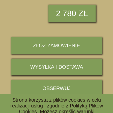
2
780 ZŁ
ZŁÓŻ ZAMÓWIENIE
WYSYŁKA I DOSTAWA
OBSERWUJ
Strona korzysta z plików cookies w celu
realizacji usług i zgodnie z
Polityką Plików
📞 ZADZWOŃ I ZAPYTAJ
Cookies
. Możesz określić warunki