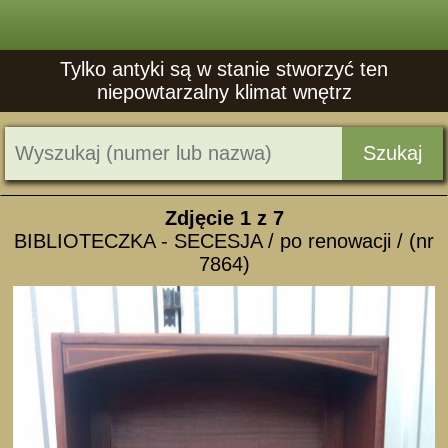
Tylko antyki są w stanie stworzyć ten
niepowtarzalny klimat wnętrz
Szukaj
Zdjęcie
1
z 7
BIBLIOTECZKA - SECESJA / po renowacji / (nr
7864)