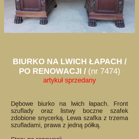
BIURKO NA LWICH ŁAPACH /
PO RENOWACJI /
(nr 7474)
artykuł sprzedany
Dębowe biurko na lwich łapach. Front
szuflady oraz listwy boczne szafek
zdobione snycerką. Lewa szafka z trzema
szufladami, prawa z jedną półką.