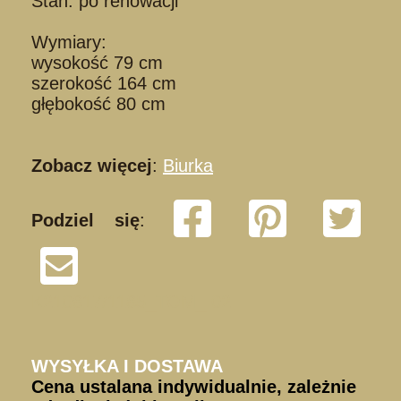
Stan: po renowacji
Wymiary:
wysokość 79 cm
szerokość 164 cm
głębokość 80 cm
Zobacz więcej
:
Biurka
Podziel się
:
K210817/1185_TOM_ 02
WYSYŁKA I DOSTAWA
Cena ustalana indywidualnie, zależnie