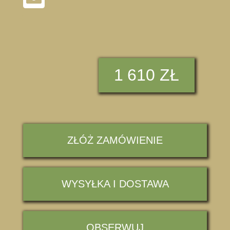
K
1
610 ZŁ
ZŁÓŻ ZAMÓWIENIE
WYSYŁKA I DOSTAWA
OBSERWUJ