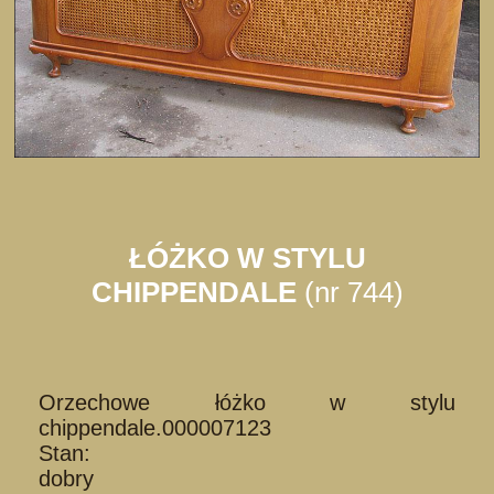
ŁÓŻKO W STYLU
CHIPPENDALE
(nr 744)
Orzechowe łóżko w stylu
chippendale.000007123
Stan:
dobry