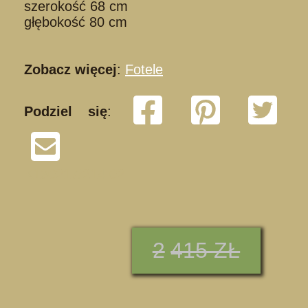
szerokość 68 cm
głębokość 80 cm
Zobacz więcej
:
Fotele
Podziel się
:
K130217/214 02
2
415 ZŁ