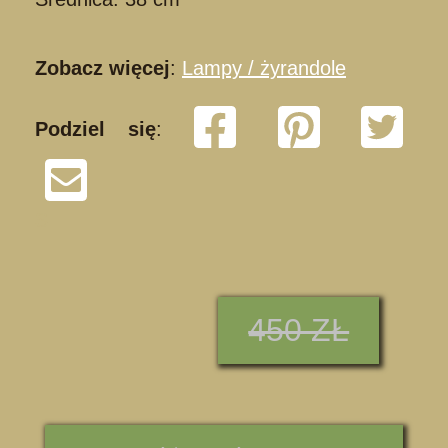
Zobacz więcej
:
Lampy / żyrandole
Podziel się
:
S
450 ZŁ