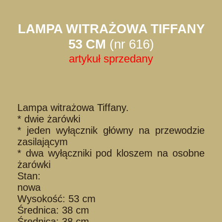
LAMPA WITRAŻOWA TIFFANY
53 CM
(nr 616)
artykuł sprzedany
Lampa witrażowa Tiffany.
* dwie żarówki
* jeden wyłącznik główny na przewodzie
zasilającym
* dwa wyłączniki pod kloszem na osobne
żarówki
Stan:
nowa
Wysokość: 53 cm
Średnica: 38 cm
Średnica: 38 cm