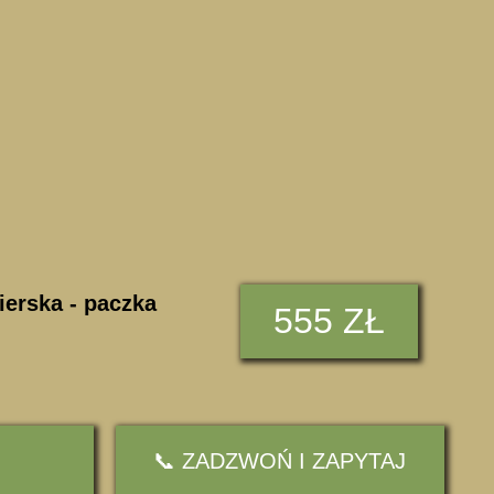
ierska - paczka
555 ZŁ
📞 ZADZWOŃ I ZAPYTAJ