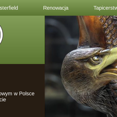
terfield
Renowacja
Tapicerst
towym w Polsce
cie