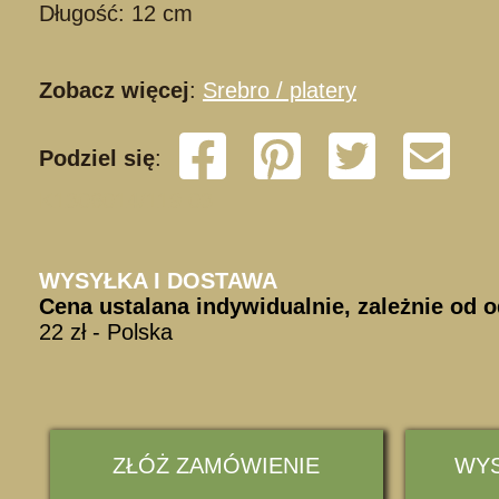
Długość: 12 cm
Zobacz więcej
:
Srebro / platery
Podziel się
:
K1306014/119 03
WYSYŁKA I DOSTAWA
Cena ustalana indywidualnie, zależnie od o
22 zł - Polska
ZŁÓŻ ZAMÓWIENIE
WYS