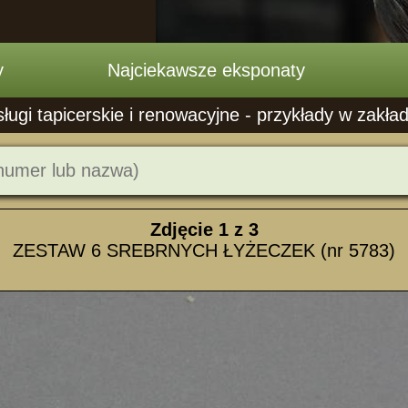
y
Najciekawsze eksponaty
ugi tapicerskie i renowacyjne - przykłady w zakła
Zdjęcie
1
z 3
ZESTAW 6 SREBRNYCH ŁYŻECZEK (nr 5783)