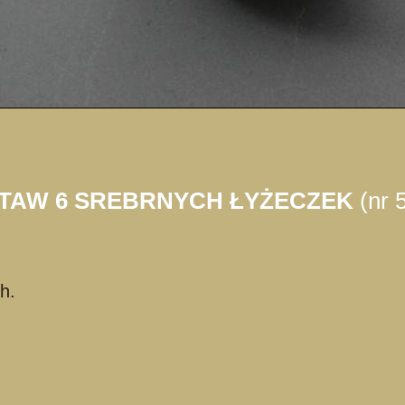
TAW 6 SREBRNYCH ŁYŻECZEK
(nr 
h.