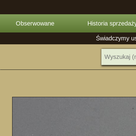
Obserwowane
Historia sprzedaż
Świadczymy usł