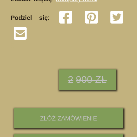
Podziel się
:
S
2
900 ZŁ
ZŁÓŻ ZAMÓWIENIE