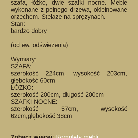
szafa, łóżko, dwie szafki nocne. Meble
wykonane z pełnego drzewa, okleinowane
orzechem. Stelaże na sprężynach.
Stan:
bardzo dobry
(od ew. odświeżenia)
Wymiary:
SZAFA:
szerokość 224cm, wysokość 203cm,
głębokość 60cm
ŁÓŻKO:
szerokość 200cm, długość 200cm
SZAFKI NOCNE:
szerokość 57cm, wysokość
62cm,głębokość 38cm
Zobacz więcej
:
Komplety mebli