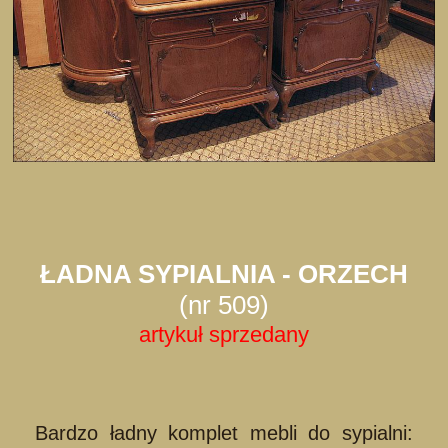
ŁADNA SYPIALNIA - ORZECH
(nr 509)
artykuł sprzedany
Bardzo ładny komplet mebli do sypialni: