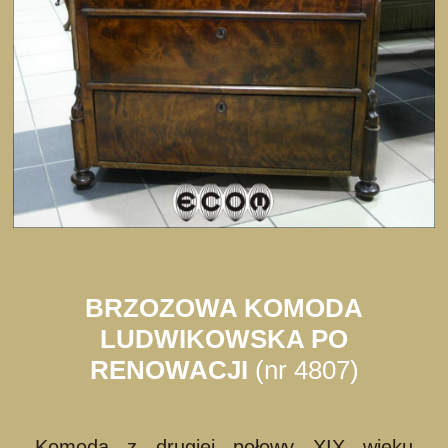
BRZOZOWA KOMODA
LUDWIKOWSKA PO
RENOWACJI
(nr 4807)
Komoda z drugiej połowy XIX wieku