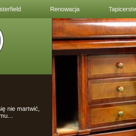
terfield
Renowacja
Tapicerst
ę nie martwić,
mu...