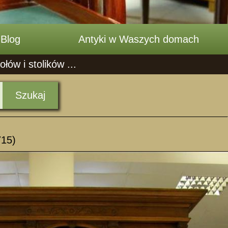
Blog
Antyki w Waszych domach
ów i stolików ...
Szukaj
715)