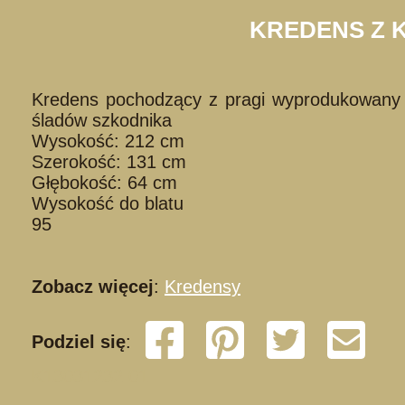
KREDENS Z 
Kredens pochodzący z pragi wyprodukowany p
śladów szkodnika
Wysokość: 212 cm
Szerokość: 131 cm
Głębokość: 64 cm
Wysokość do blatu
95
Zobacz więcej
:
Kredensy
Podziel się
:
K13031232 01