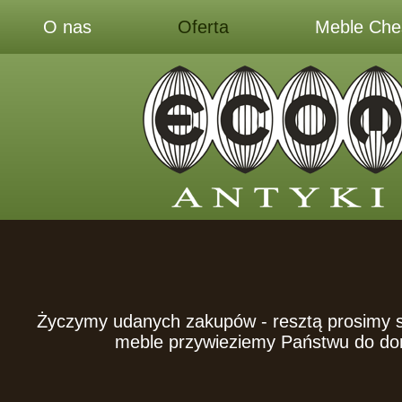
O nas
Oferta
Meble Ches
Życzymy udanych zakupów - resztą prosimy si
meble przywieziemy Państwu do do