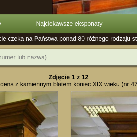
y
Najciekawsze eksponaty
cie czeka na Państwa ponad 80 różnego rodzaju stoł
Zdjęcie
1
z 12
dens z kamiennym blatem koniec XIX wieku (nr 4