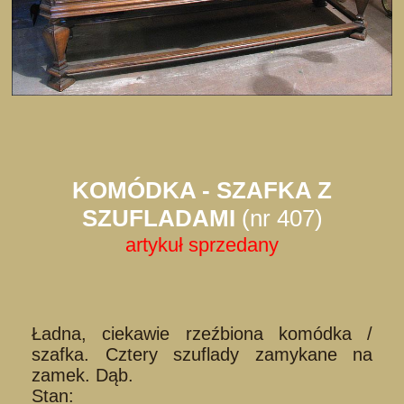
KOMÓDKA - SZAFKA Z
SZUFLADAMI
(nr 407)
artykuł sprzedany
Ładna, ciekawie rzeźbiona komódka /
szafka. Cztery szuflady zamykane na
zamek. Dąb.
Stan: