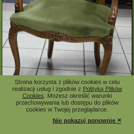
Strona korzysta z plików cookies w celu
realizacji usług i zgodnie z
Polityką Plików
Cookies
. Możesz określić warunki
przechowywania lub dostępu do plików
cookies w Twojej przeglądarce.
Obserwuj
2 739 / 1 767
×
Nie pokazuj ponownie