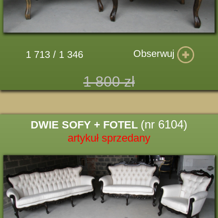
Obserwuj
1 713 / 1 346
1 800 zł
(nr 6104)
DWIE SOFY + FOTEL
artykuł sprzedany