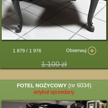
Obserwuj
1 879 / 1 976
1 100 zł
(nr 6034)
FOTEL NOŻYCOWY
artykuł sprzedany