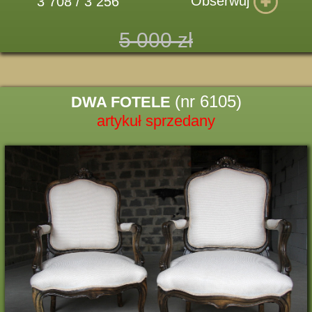
Obserwuj
3 708 / 3 256
5 000 zł
(nr 6105)
DWA FOTELE
artykuł sprzedany