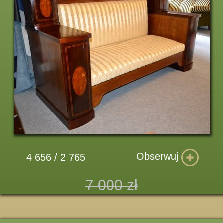
Obserwuj
4 656 / 2 765
7 000 zł