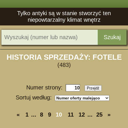
Tylko antyki są w stanie stworzyć ten
niepowtarzalny klimat wnętrz
Szukaj
HISTORIA SPRZEDAŻY: FOTELE
(483)
Numer strony:
Przejdź
Sortuj według:
«
1
...
8
9
10
11
12
...
25
»