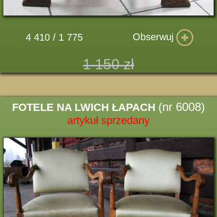
Obserwuj
4 410 / 1 775
1 150 zł
(nr 6008)
FOTELE NA LWICH ŁAPACH
artykuł sprzedany