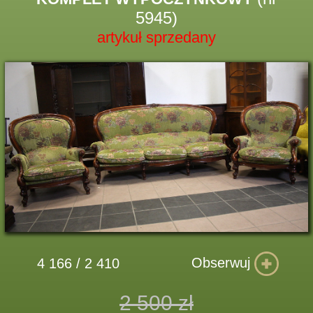
5945)
artykuł sprzedany
Obserwuj
4 166 / 2 410
2 500 zł