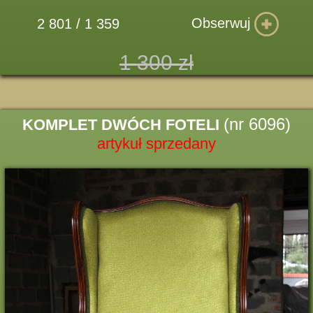
Obserwuj
2 801 / 1 359
1 300 zł
(nr 6096)
KOMPLET DWÓCH FOTELI
artykuł sprzedany