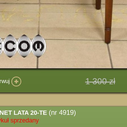
1 300 zł
rwuj
(nr 4919)
ET LATA 20-TE
ykuł sprzedany