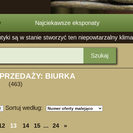
y
Najciekawsze eksponaty
ntyki są w stanie stworzyć ten niepowtarzalny klima
Szukaj
SPRZEDAŻY: BIURKA
(463)
Sortuj według:
ź
12
13
14
15
...
24
»