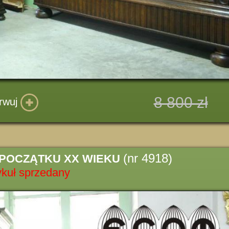
8 800 zł
rwuj
(nr 4918)
 POCZĄTKU XX WIEKU
ykuł sprzedany