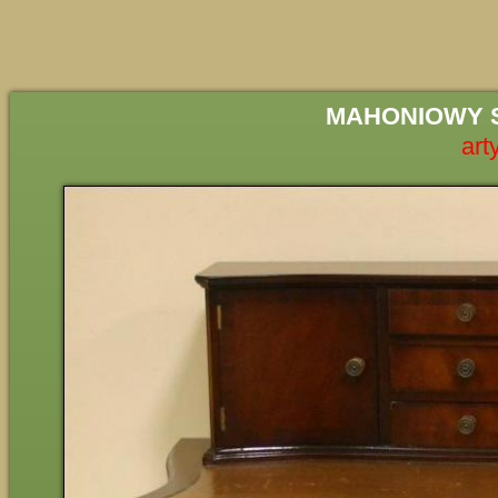
MAHONIOWY 
art