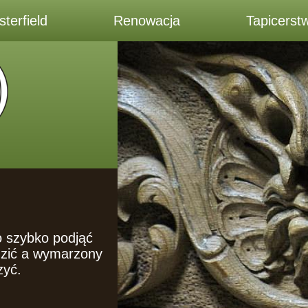
terfield
Renowacja
Tapicerst
o szybko podjąć
dzić a wymarzony
zyć.