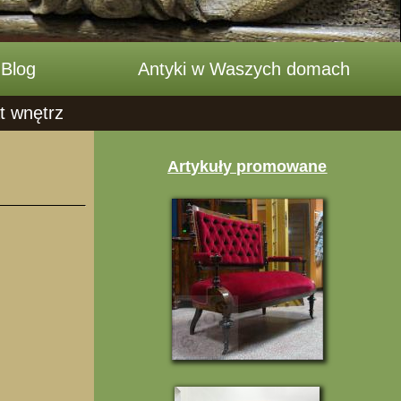
Blog
Antyki w Waszych domach
t wnętrz
Artykuły promowane