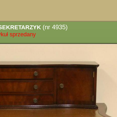
(nr 4935)
SEKRETARZYK
ykuł sprzedany