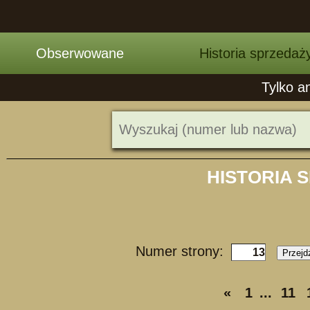
Obserwowane
Historia sprzedaż
Tylko a
HISTORIA 
Numer strony:
Przejd
«
1
...
11