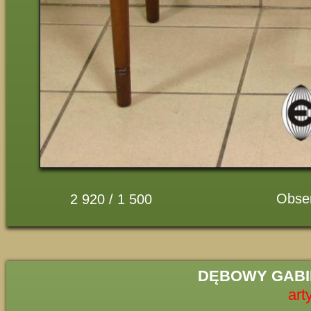
Obse
2 920 / 1 500
DĘBOWY GABIN
art