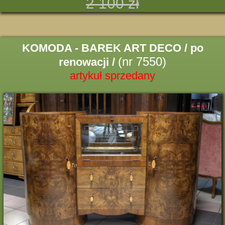
2 100 zł
KOMODA - BAREK ART DECO / po
(nr 7550)
renowacji /
artykuł sprzedany