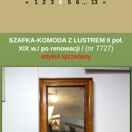
«
1
2
3
4
5
6
...
13
»
SZAFKA-KOMODA Z LUSTREM II poł.
(nr 7727)
XIX w./ po renowacji /
artykuł sprzedany