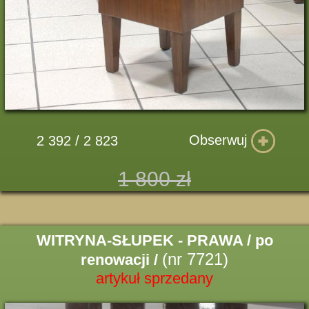
Obserwuj
2 392 / 2 823
1 800 zł
WITRYNA-SŁUPEK - PRAWA / po
(nr 7721)
renowacji /
artykuł sprzedany