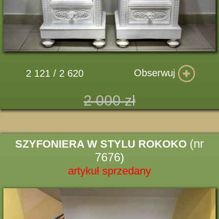
Obserwuj
2 121 / 2 620
2 000 zł
(nr
SZYFONIERA W STYLU ROKOKO
7676)
artykuł sprzedany