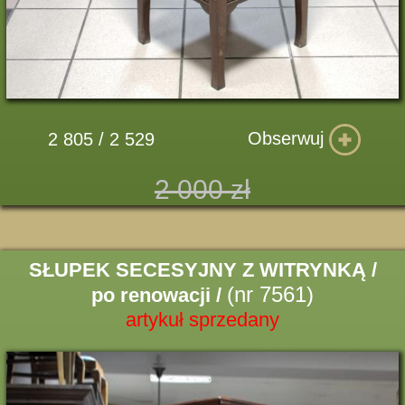
Obserwuj
2 805 / 2 529
2 000 zł
SŁUPEK SECESYJNY Z WITRYNKĄ /
(nr 7561)
po renowacji /
artykuł sprzedany