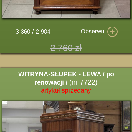
Obserwuj
3 360 / 2 904
2 760 zł
WITRYNA-SŁUPEK - LEWA / po
(nr 7722)
renowacji /
artykuł sprzedany