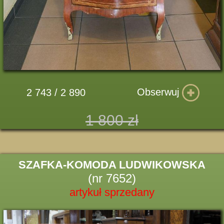
Obserwuj
2 743 / 2 890
1 800 zł
SZAFKA-KOMODA LUDWIKOWSKA
(nr 7652)
artykuł sprzedany