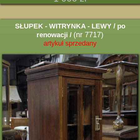
SŁUPEK - WITRYNKA - LEWY / po
(nr 7717)
renowacji /
artykuł sprzedany