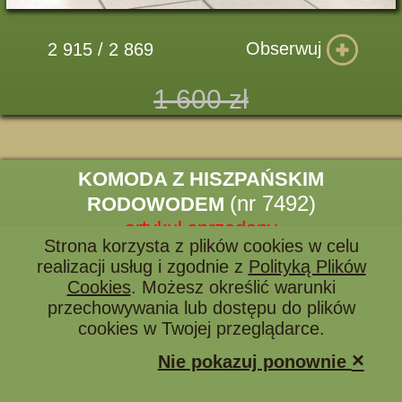
Obserwuj
2 915 / 2 869
1 600 zł
KOMODA Z HISZPAŃSKIM
(nr 7492)
RODOWODEM
artykuł sprzedany
Strona korzysta z plików cookies w celu
realizacji usług i zgodnie z
Polityką Plików
Cookies
. Możesz określić warunki
przechowywania lub dostępu do plików
cookies w Twojej przeglądarce.
×
Nie pokazuj ponownie