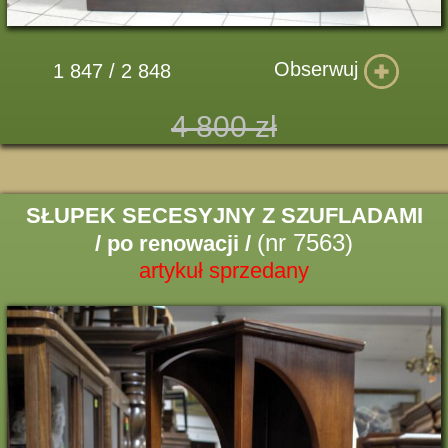
Obserwuj
1 847 / 2 848
4 800 zł
SŁUPEK SECESYJNY Z SZUFLADAMI
(nr 7563)
/ po renowacji /
artykuł sprzedany