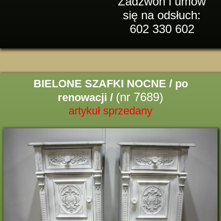
Zadzwoń i umów
się na odsłuch:
602 330 602
BIELONE SZAFKI NOCNE / po
(nr 7689)
renowacji /
artykuł sprzedany