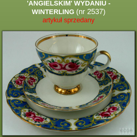
'ANGIELSKIM' WYDANIU -
(nr 2537)
WINTERLING
artykuł sprzedany