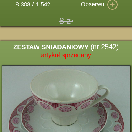
Obserwuj
8 308 / 1 542
8 zł
(nr 2542)
ZESTAW ŚNIADANIOWY
artykuł sprzedany