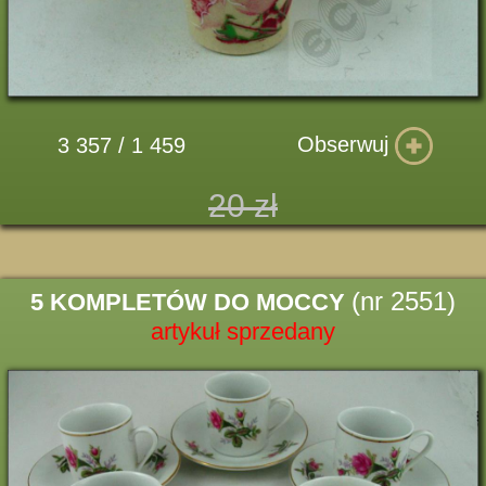
Obserwuj
3 357 / 1 459
20 zł
(nr 2551)
5 KOMPLETÓW DO MOCCY
artykuł sprzedany