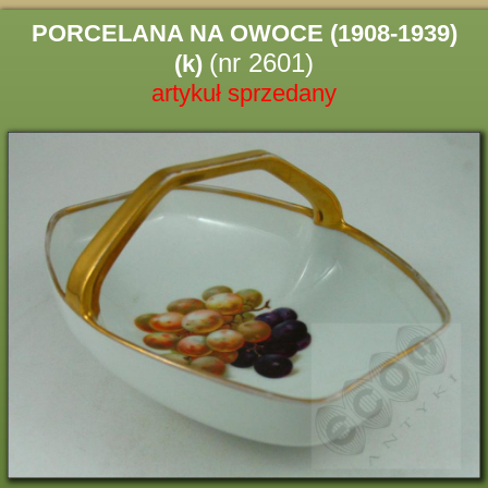
PORCELANA NA OWOCE (1908-1939)
(nr 2601)
(k)
artykuł sprzedany