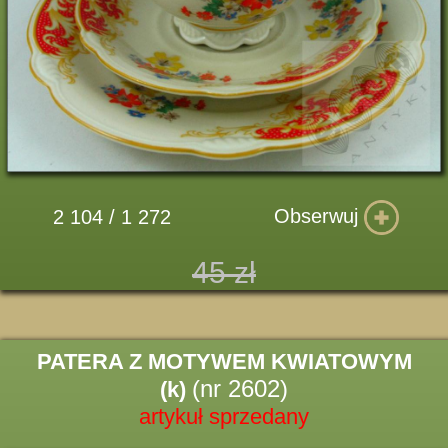
Obserwuj
2 104 / 1 272
45 zł
PATERA Z MOTYWEM KWIATOWYM
(nr 2602)
(k)
artykuł sprzedany