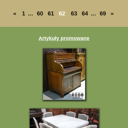
«
1
...
60
61
62
63
64
...
69
»
Artykuły promowane