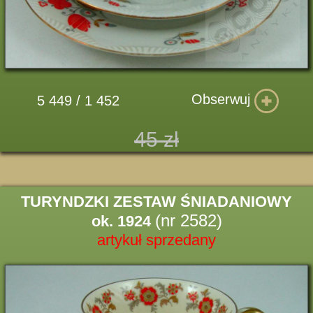
Obserwuj
5 449 / 1 452
45 zł
TURYNDZKI ZESTAW ŚNIADANIOWY
(nr 2582)
ok. 1924
artykuł sprzedany