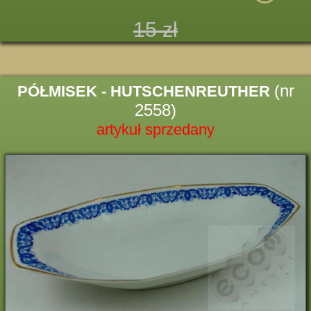
15 zł
(nr
PÓŁMISEK - HUTSCHENREUTHER
2558)
artykuł sprzedany