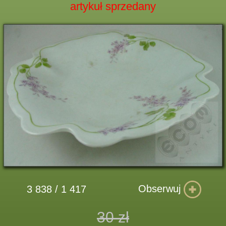
artykuł sprzedany
Obserwuj
3 838 / 1 417
30 zł