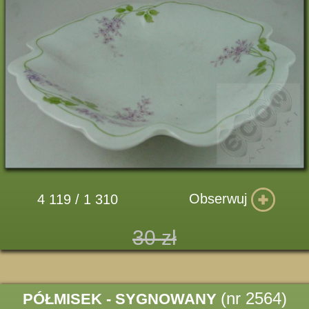
Obserwuj
4 119 / 1 310
30 zł
(nr 2564)
PÓŁMISEK - SYGNOWANY