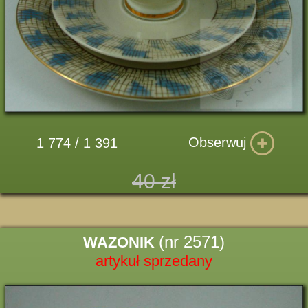
Obserwuj
1 774 / 1 391
40 zł
(nr 2571)
WAZONIK
artykuł sprzedany