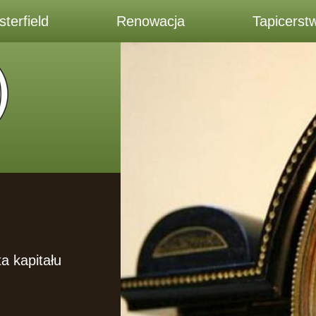
terfield
Renowacja
Tapicerst
a kapitału