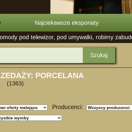
y
Najciekawsze eksponaty
mody pod telewizor, pod umywalki, robimy zabudowy
Szukaj
RZEDAŻY: PORCELANA
(1363)
Producenci: