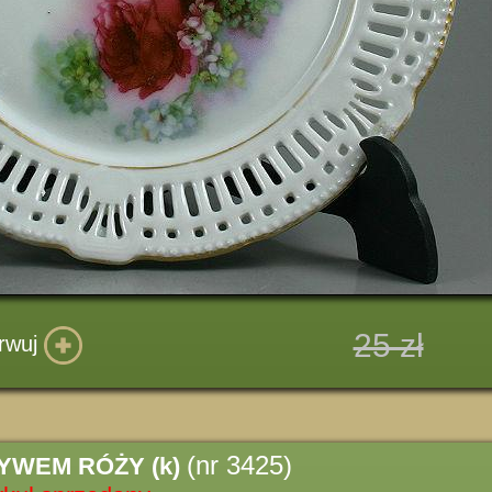
25 zł
rwuj
(nr 3425)
YWEM RÓŻY (k)