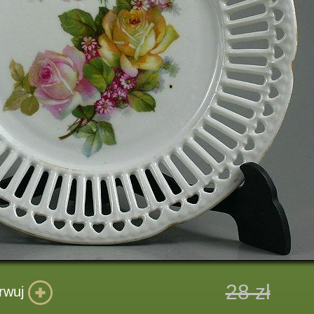
28 zł
rwuj