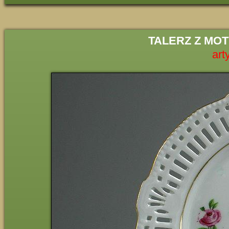
TALERZ Z MO
art