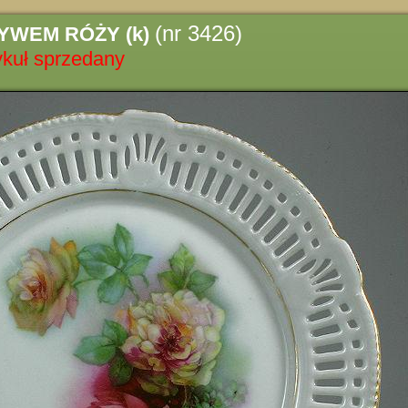
(nr 3426)
YWEM RÓŻY (k)
ykuł sprzedany