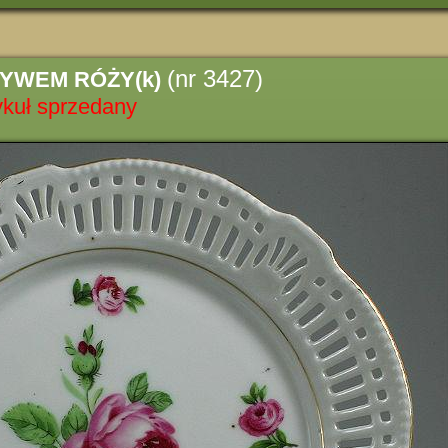
(nr 3427)
TYWEM RÓŻY(k)
ykuł sprzedany