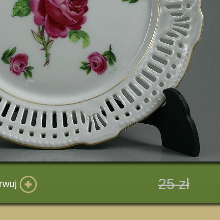
25 zł
rwuj