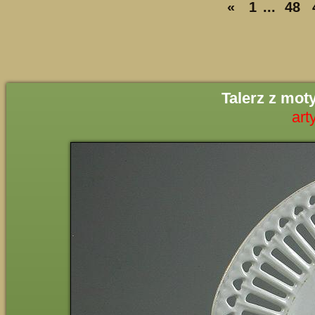
«
1
...
48
Talerz z mot
art