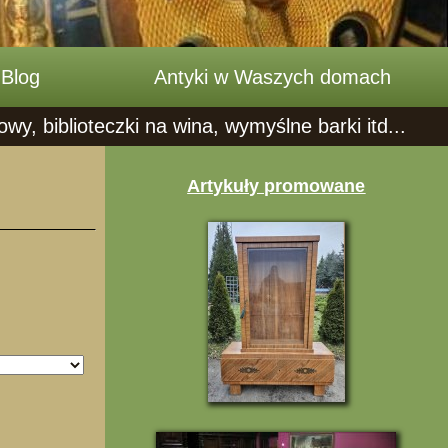
Blog
Antyki w Waszych domach
, biblioteczki na wina, wymyślne barki itd...
Artykuły promowane