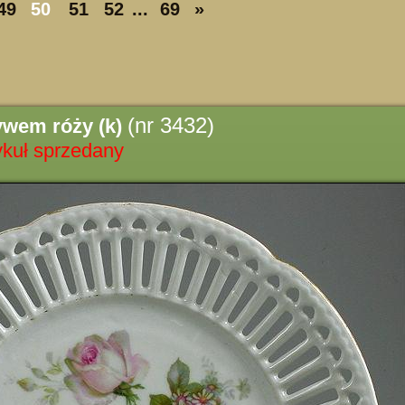
49
50
51
52
...
69
»
(nr 3432)
ywem róży (k)
ykuł sprzedany